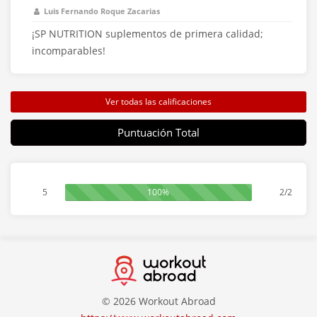
Luis Fernando Roque Zacarias
Centro Fitness
Sparring Center Scalabrini
¡SP NUTRITION suplementos de primera calidad;
incomparables!
Entrenador Personal
NutriciónyEntrenamiento.cv
Centro Fitness
BIGG Recoleta
Ver todas las calificaciones
Centro de Boxeo
Brooklyn Fit Boxing Barrio Norte
Puntuación Total
Centro de Boxeo
Brooklyn Fit Boxing Palermo
Centro Fitness
Gala Gym
5
100%
2/2
Centro Fitness
Megatlon Recoleta
Box de Crossfit
ROTOR FIT
Centro Fitness
Urban Six Fitness Tribunales
© 2026 Workout Abroad