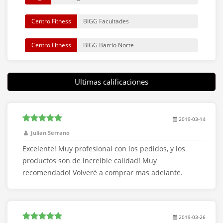
Centro Fitness
BIGG Facultades
Centro Fitness
BIGG Barrio Norte
Yoga
Mio Tempo Yoga
Ultimas calificaciones
Yoga
Fundacion Indra Devi
Box de Crossfit
CrossFit Atrox
2019-03-14
Julian Serrano
Centro Fitness
Well Club
Excelente! Muy profesional con los pedidos, y los
productos son de increíble calidad! Muy
Entrenador Personal
Martin Malagrino
recomendado! Volveré a comprar mas adelante.
Yoga
Yoga Prana
Yoga
Yoga Valletierra
2019-03-26