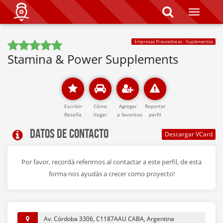
T
o
g
g
Empresas Proveedoras - Suplementos
l
e
Stamina & Power Supplements
n
a
v
i
g
a
Escribir
Cómo
Agregar
Reportar
t
Reseña
llegar
a favoritos
perfil
i
Datos de contacto
o
n
Por favor, recordá referirnos al contactar a este perfil, de esta
forma nos ayudás a crecer como proyecto!
Av. Córdoba 3306, C1187AAU CABA, Argentina