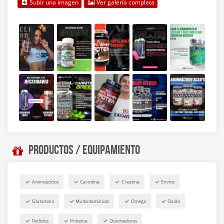
Subir una imagen
Ver galería completa
Productos / Equipamiento
Aminoácidos
Carnitina
Creatina
Envíos
Glutamina
Multivitamínicos
Omega
Oxido
Pedidos
Proteina
Quemadores