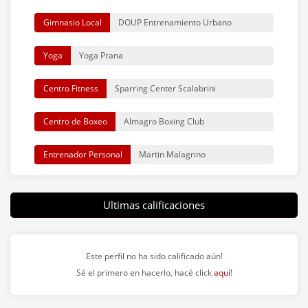
Gimnasio Local
DOUP Entrenamiento Urbano
Yoga
Yoga Prana
Centro Fitness
Sparring Center Scalabrini
Centro de Boxeo
Almagro Boxing Club
Entrenador Personal
Martin Malagrino
Box de Crossfit
Sportclub Tuluka Caballito
Ultimas calificaciones
ENADE - Escuela Nacional de
Cursos y Seminarios
Entrenadores
Este perfil no ha sido calificado aún!
EAC - Escuela Argentina de
Sé el primero en hacerlo, hacé click
aquí
!
Cursos y Seminarios
Coaches