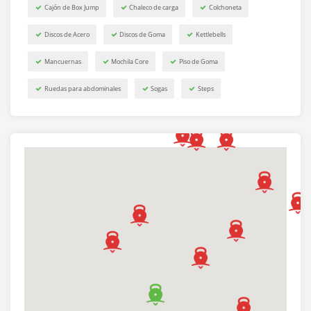
Cajón de Box Jump
Chaleco de carga
Colchoneta
Discos de Acero
Discos de Goma
Kettlebells
Mancuernas
Mochila Core
Piso de Goma
Ruedas para abdominales
Sogas
Steps