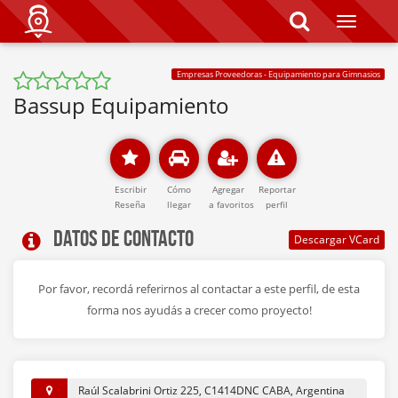
T
o
g
g
Empresas Proveedoras - Equipamiento para Gimnasios
l
e
Bassup Equipamiento
n
a
v
i
g
a
Escribir
Cómo
Agregar
Reportar
t
Reseña
llegar
a favoritos
perfil
i
Datos de contacto
o
n
Por favor, recordá referirnos al contactar a este perfil, de esta
forma nos ayudás a crecer como proyecto!
Raúl Scalabrini Ortiz 225, C1414DNC CABA, Argentina