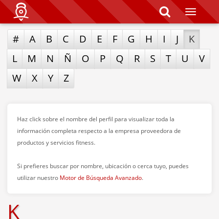
T
o
g
#
A
B
C
D
E
F
G
H
I
J
K
g
l
e
L
M
N
Ñ
O
P
Q
R
S
T
U
V
n
a
W
X
Y
Z
v
i
g
a
t
Haz click sobre el nombre del perfil para visualizar toda la
i
o
información completa respecto a la empresa proveedora de
n
productos y servicios fitness.
Si prefieres buscar por nombre, ubicación o cerca tuyo, puedes
utilizar nuestro
Motor de Búsqueda Avanzado
.
K