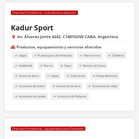
Empresas Proveedoras - Indumentaria deportiva
Kadur Sport
Av. Álvarez Jonte 4242, C1407GOW CABA, Argentina
Productos, equipamiento y servicios ofrecidos
Sogas
Ruedas para abdominales
Mancuernas
Tobilleras
Kettlebells
Barras
Steps
Bandas de Goma
Discos de Acero
Calzas
Colchoneta
Pelota Medicinal
Accesorios de futbol
Accesorios de tenis
Accesorios de volley
Accesorios de basket
Accesorios de Natacion
Empresas Proveedoras - Equipamiento para Gimnasios