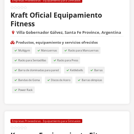
Empresas Proveedoras - Equipamiento para Gimnasios
Kraft Oficial Equipamiento
Fitness
Villa Gobernador Gálvez, Santa Fe Province, Argentina
Productos, equipamiento y servicios ofrecidos
Multigym
Mancuernas
Racks para Mancuernas
Racks para Sentadillas
Racks para Press
Barra de dominadas para pared
Kettlebells
Barras
Bandas de Goma
Discos de Acero
Barras olimpicas
Power Rack
Empresas Proveedoras - Equipamiento para Gimnasios