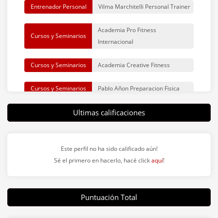
Entrenador Personal
Vilma Marchitelli Personal Trainer
Academia Pro Fitness
Cursos y Seminarios
Internacional
Cursos y Seminarios
Academia Creative Fitness
Cursos y Seminarios
Pablo Añon Preparacion Fisica
Carrera de Obstáculos
Ultimas calificaciones
Killer Race
Box de Crossfit
Crossfit Jotun Microcentro
Este perfil no ha sido calificado aún!
Centro de Boxeo
Brooklyn Fit Boxing Microcentro
Sé el primero en hacerlo, hacé click
aquí
!
Centro Fitness
BIGG Microcentro
Puntuación Total
Box de Crossfit
REV Crossfit Microcentro