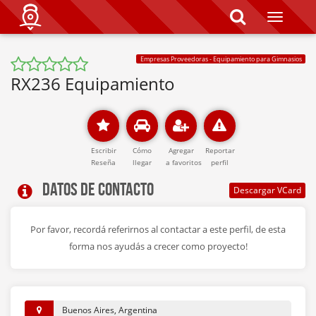
T
o
g
g
Empresas Proveedoras - Equipamiento para Gimnasios
l
e
RX236 Equipamiento
n
a
v
i
g
a
Escribir
Cómo
Agregar
Reportar
t
Reseña
llegar
a favoritos
perfil
i
Datos de contacto
o
n
Por favor, recordá referirnos al contactar a este perfil, de esta
forma nos ayudás a crecer como proyecto!
Buenos Aires, Argentina