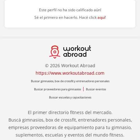
Box de Crossfit
Korvo Crossfit Microcentro Lavalle
Este perfil no ha sido calificado aún!
Sé el primero en hacerlo. Hacé click
aquí
!
Centro Fitness
Megatlon Center II
Centro Fitness
BIGG Plaza Libertad
Centro Fitness
Megatlon Center
© 2026 Workout Abroad
Centro Fitness
YMCA Reconquista
https://www.workoutabroad.com
Centro Fitness
Buscar gimnasios, box de crossfit y entrenadores personales
BIGG Tribunales
|
Buscar proveedores para gimnasios
Buscar eventos
Yoga
Yoga Studio Buenos Aires
Buscar escuelas y capacitaciones
Cursos y Seminarios
Escuelas NEF
El primer directorio fitness del mercado.
Buscá gimnasios, box de crossfit, entrenadores personales,
Centro Fitness
Urban Six Fitness Tribunales
empresas proveedoras de equipamiento para tu gimnasio,
suplementos, escuelas y eventos del mundo fitness.