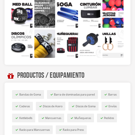
Productos / Equipamiento
Bandas de Goma
Barra de dominadas para pared
Barras
Coderas
Discos de Acero
Discos de Goma
Envíos
Kettlebells
Mancuernas
Muñequeras
Pedidos
Racks para Mancuernas
Racks para Press