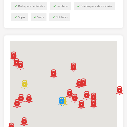
Racks para Sentadillas
Rodilleras
Ruedas para abdominales
Sogas
Steps
Tobilleras