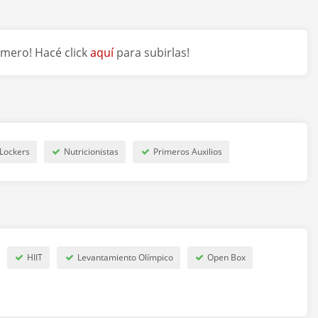
imero! Hacé click
aquí
para subirlas!
, Provincia de Buenos Aires, Argentina)
entina)
 Argentina)
Lockers
Nutricionistas
Primeros Auxilios
 Buenos Aires, Argentina)
geniero Maschwitz, Provincia de Buenos Aires, Argentina)
HIIT
Levantamiento Olímpico
Open Box
na)