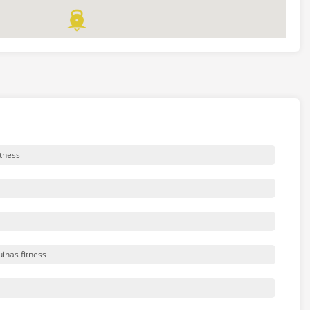
cumán, Argentina)
tness
inas fitness