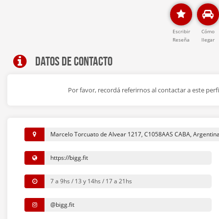
Escribir
Cómo
Reseña
llegar
Datos de contacto
Por favor, recordá referirnos al contactar a este per
Marcelo Torcuato de Alvear 1217, C1058AAS CABA, Argentin
https://bigg.fit
7 a 9hs / 13 y 14hs / 17 a 21hs
@bigg.fit