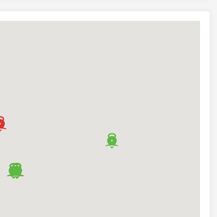
 160, B1670 NND, Provincia de Buenos Aires, Argentina)
 Aires, Argentina)
)
rcuato, Provincia de Buenos Aires, Argentina)
o, Provincia de Buenos Aires, Argentina)
)
entina)
a)