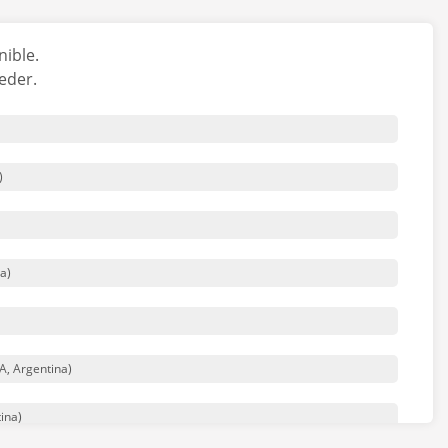
nible.
eder.
)
a)
, Argentina)
ina)