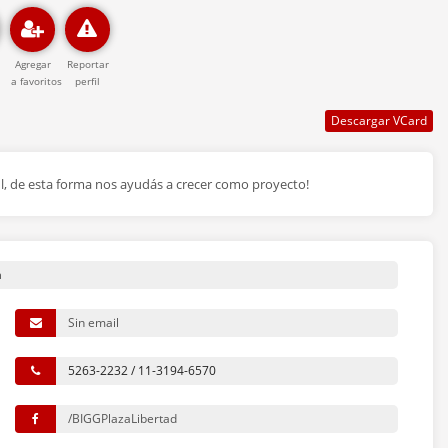
Agregar
Reportar
a favoritos
perfil
fil, de esta forma nos ayudás a crecer como proyecto!
a
Sin email
5263-2232 / 11-3194-6570
/BIGGPlazaLibertad