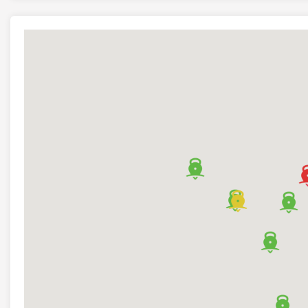
BIGG Monroe (Av. Monroe 2448, C1428BLN CABA, Argentina)
BIGG Nordelta Colegios (Buenos Aires AR, Av. de los Colegios
BIGG Nuñez (Arribeños 2633, Buenos Aires, Argentina)
BIGG Palermo Hollywood (Honduras 5560, C1414 BND, Buenos
BIGG Palermo (Mario Bravo 1314, C1175ABZ CABA, Argentina
BIGG Pilar (Colectora Oeste Ramal Pilar & Sgto Cabral, Don To
BIGG San Isidro (Av. del Libertador 15485, B1642CKB San Isidr
BIGG Seiferheld (Alfredo Seiferheld 4896, Asunción, Paraguay
BIGG Tribunales (Lavalle 1765, C1048 AAO, Buenos Aires, Arg
BIGG Urquiza (Av Triunvirato 4145, C1431FBE CABA, Argentin