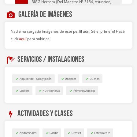
BIGG Herrera (Del Maestro Nº 3154, Asuncion,
Paraguay)
Galería de imágenes
BIGG Barrio Norte (Sánchez de Bustamante 1852,
C1425 CABA, Argentina)
Nadie ha cargado imágenes de este perfil aún, Sé el primero! Hacé
click
aquí
para subirlas!
BIGG Caballito (Formosa 37, C1424 BZA, Buenos
Aires, Argentina)
Servicios / Instalaciones
BIGG Cañitas (Migueletes 1173, Buenos Aires,
Argentina)
Alquiler de Toalla y Jabón
Doctores
Duchas
BIGG Century (Av Cacique Lambare, Lambaré,
Lockers
Nutricionistas
Primeros Auxilios
Paraguay)
Actividades y clases
BIGG Nordelta Ruta 27 (Av. Agustín M. García 8852,
Benavidez, Provincia de Buenos Aires, Argentina)
Abdominales
Cardio
Crossfit
Estiramiento
BIGG Devoto (Av. Francisco Beiró 3470, C1419HYV