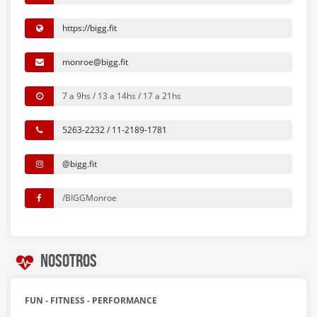
https://bigg.fit
monroe@bigg.fit
7 a 9hs / 13 a 14hs / 17 a 21hs
5263-2232 / 11-2189-1781
@bigg.fit
/BIGGMonroe
Nosotros
FUN - FITNESS - PERFORMANCE