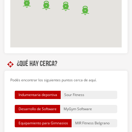
Colegios 160, B1670 NND, Provincia de Buenos
Aires, Argentina)
BIGG Nuñez (Arribeños 2633, Buenos Aires,
Argentina)
BIGG Palermo Hollywood (Honduras 5560, C1414
BND, Buenos Aires, Argentina)
¿Qué hay cerca?
BIGG Palermo (Mario Bravo 1314, C1175ABZ CABA,
Argentina)
Podés encontrar los siguientes puntos cerca de aquí.
BIGG Pilar (Colectora Oeste Ramal Pilar & Sgto
Indumentaria deportiva
Sour Fitness
Cabral, Don Torcuato, Provincia de Buenos Aires,
Argentina)
Desarrollo de Software
MyGym Software
BIGG Plaza Libertad (Marcelo Torcuato de Alvear
Equipamiento para Gimnasios
MIR Fitness Belgrano
1217, C1058AAS CABA, Argentina)