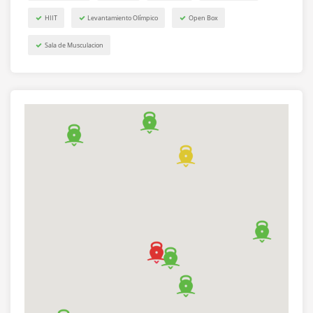
CABA, Argentina)
HIIT
Levantamiento Olímpico
Open Box
BIGG Distrito Tecnologico (Monteagudo 112,
Sala de Musculacion
C1437EVD CABA, Argentina)
BIGG Facultades (Av. Córdoba 2521, C1117 CABA,
Argentina)
BIGG Florida (Av. Maipú 1154, B1638AAL Florida,
Provincia de Buenos Aires, Argentina)
BIGG Maschwitz (Colectora Este Ramal Escobar
2147, B1623 Ingeniero Maschwitz, Provincia de
Buenos Aires, Argentina)
BIGG Microcentro (Sarmiento 667, C1041AAM
CABA, Argentina)
BIGG Nordelta Colegios (Buenos Aires AR, Av. de los