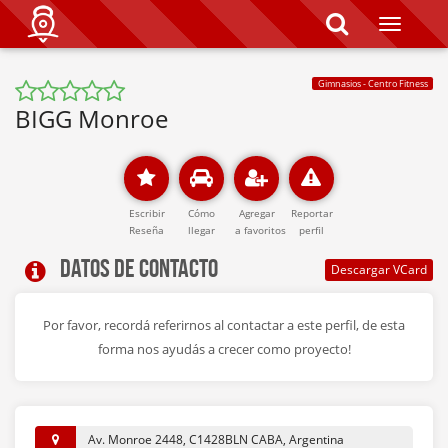
T
o
g
g
Gimnasios - Centro Fitness
l
e
BIGG Monroe
n
a
v
i
g
a
Escribir
Cómo
Agregar
Reportar
t
Reseña
llegar
a favoritos
perfil
i
Datos de contacto
o
n
Por favor, recordá referirnos al contactar a este perfil, de esta
forma nos ayudás a crecer como proyecto!
Av. Monroe 2448, C1428BLN CABA, Argentina