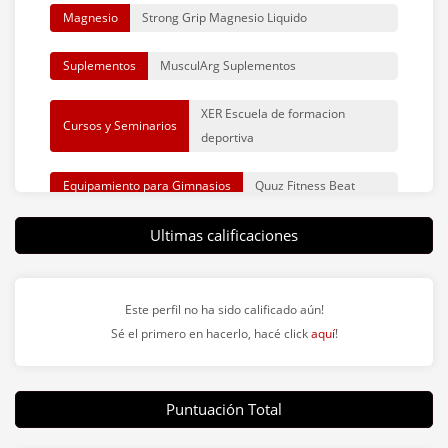
Magnesio
Strong Grip Magnesio Liquido
BIGG San Isidro (Av. del Libertador 15485,
B1642CKB San Isidro, Provincia de Buenos Aires,
Suplementos
MusculArg Suplementos
Argentina)
XER Escuela de formacion
Cursos y Seminarios
BIGG Seiferheld (Alfredo Seiferheld 4896, Asunción,
deportiva
Paraguay)
Equipamiento para Gimnasios
Quuz Fitness Beat
BIGG Tribunales (Lavalle 1765, C1048 AAO, Buenos
Aires, Argentina)
Ultimas calificaciones
Service Gym SVG
Equipamiento para Gimnasios
Coghlan
BIGG Urquiza (Av Triunvirato 4145, C1431FBE CABA,
Argentina)
Suplementos
Fisical Shop
Este perfil no ha sido calificado aún!
Sé el primero en hacerlo, hacé click
aquí
!
BIGG Yerbabuena (Av. Camino del Perú 612, Yerba
Fitnesas Equipamiento
Equipamiento para Gimnasios
Buena, Tucumán, Argentina)
Fitness - Nuñez
Puntuación Total